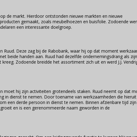
n op de markt. Hierdoor ontstonden nieuwe markten en nieuwe
e producten gemaakt, zoals meubelhoezen en buisfolie. Zodoende we
handelaren een interessante doelgroep.
oon Ruud. Deze zag bij de Rabobank, waar hij op dat moment werkza
met beide handen aan. Ruud had dezelfde ondernemingsdrang als zijn
t kreeg. Zodoende breidde het assortiment zich uit en werd J.J. Vendri
k en moet hij zijn activiteiten grotendeels staken. Ruud neemt op dat
ning in dienst te nemen. Door toename van werkzaamheden die hieruit
m een derde persoon in dienst te nemen. Binnen afzienbare tijd zijn
rijf groeit en is een gerenommeerde naam geworden in de