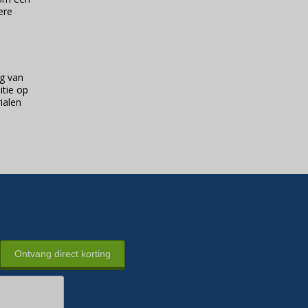
ere
g van
itie op
ialen
Ontvang direct korting