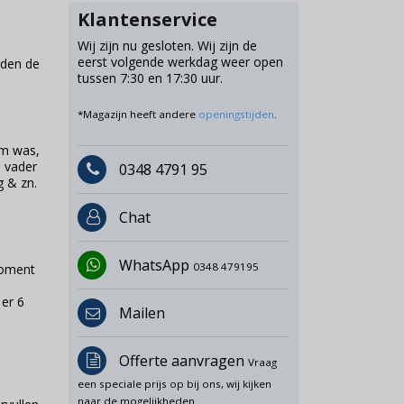
Klantenservice
Wij zijn nu gesloten. Wij zijn de
eerst volgende werkdag weer open
rden de
tussen 7:30 en 17:30 uur.
*Magazijn heeft andere
openingstijden
.
am was,
 vader
0348 4791 95
g & zn.
Chat
WhatsApp
0348 479195
 moment
 er 6
Mailen
Offerte aanvragen
Vraag
een speciale prijs op bij ons, wij kijken
naar de mogelijkheden.