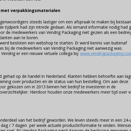
 met verpakkingsmaterialen
tegenwoordigers steeds lastiger om een afspraak te maken bij bestaa
ale tijdperk had zijn intrede gedaan. Als iemand informatie nodig had 
or de medewerkers van Vendrig Packaging niet gezien als een bedrei
lanten aan te boren.
erd besloten een webshop te starten. Er werd kennis van buitenaf
nis bij de medewerkers van Vendrig Packaging niet aanwezig was.
ndrig er een nieuwe virtuele collega bij:
www.vendrigpackaging.co
oed gehad op de handel in Nederland. Klanten hebben behoefte aan lag
ziening over producten en de status van hun bestelling. Om aan deze
or gekozen om in 2013 binnen het bedrijf te investeren in de
 overzichtelijker. Hierdoor houden onze medewerkers meer tijd over 
 onderdeel van het bedrijf geworden. We leven steeds meer in een 24-
dag / 7 dagen per week actuele productinformatie te vinden. Wense
deren snel. Bij Vendrig Packaging werd daarom de beslissing genomen