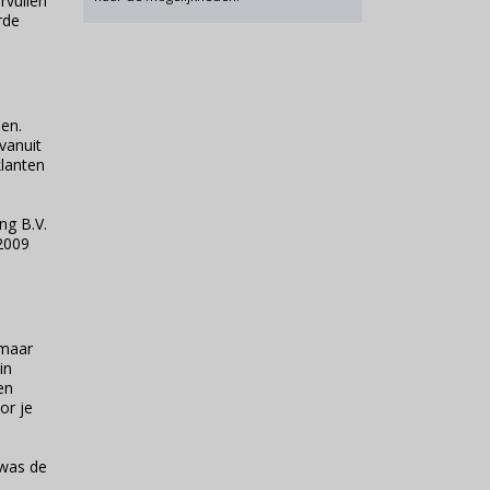
rvullen
rde
en.
vanuit
klanten
ng B.V.
 2009
 maar
in
en
or je
 was de