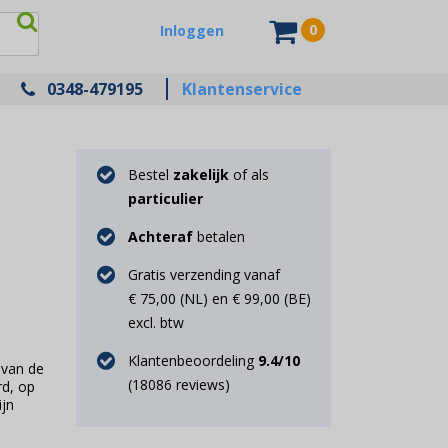
0
Inloggen
0348-479195
Klantenservice
Bestel
zakelijk
of als
particulier
Achteraf
betalen
Gratis verzending vanaf
€ 75,00 (NL) en € 99,00 (BE)
excl. btw
Klantenbeoordeling
9.4
/10
 van de
(
18086
reviews)
rd, op
ijn