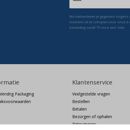
We behandelen je gegevens volgens
moment uit te schrijven voor onze e-
besteding vanaf 75 euro excl. btw.
ormatie
Klantenservice
Vendrig Packaging
Veelgestelde vragen
uiksvoorwaarden
Bestellen
Betalen
Bezorgen of ophalen
Retourneren