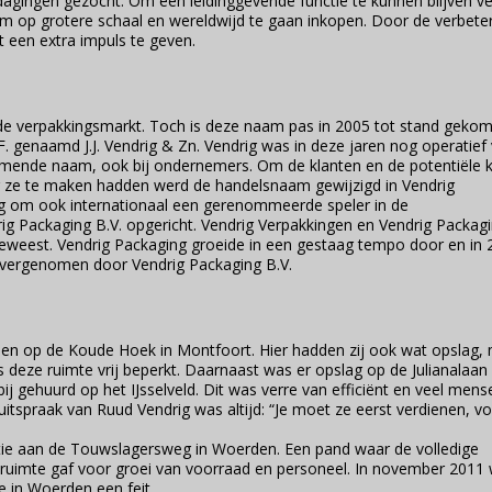
agingen gezocht. Om een leidinggevende functie te kunnen blijven ve
m op grotere schaal en wereldwijd te gaan inkopen. Door de verbete
 een extra impuls te geven.
 de verpakkingsmarkt. Toch is deze naam pas in 2005 tot stand gekom
 genaamd J.J. Vendrig & Zn. Vendrig was in deze jaren nog operatief 
komende naam, ook bij ondernemers. Om de klanten en de potentiële 
ng ze te maken hadden werd de handelsnaam gewijzigd in Vendrig
ig om ook internationaal een gerenommeerde speler in de
ig Packaging B.V. opgericht. Vendrig Verpakkingen en Vendrig Packagi
ef geweest. Vendrig Packaging groeide in een gestaag tempo door en in
 overgenomen door Vendrig Packaging B.V.
den op de Koude Hoek in Montfoort. Hier hadden zij ook wat opslag,
deze ruimte vrij beperkt. Daarnaast was er opslag op de Julianalaan 
j gehuurd op het IJsselveld. Dit was verre van efficiënt en veel mens
uitspraak van Ruud Vendrig was altijd: “Je moet ze eerst verdienen, vo
catie aan de Touwslagersweg in Woerden. Een pand waar de volledige
n ruimte gaf voor groei van voorraad en personeel. In november 2011
e in Woerden een feit.