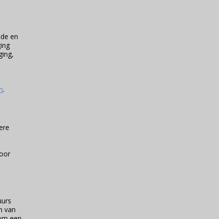
nde en
ging
ging,
m
.
ere
voor
uurs
n van
 om een