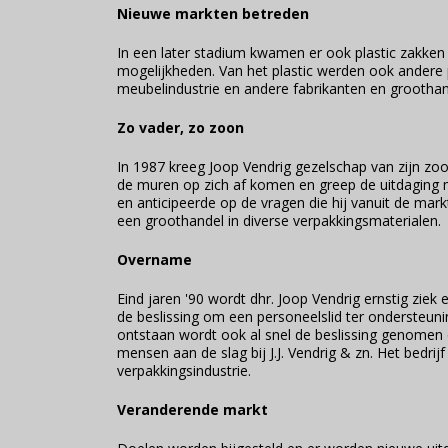
Nieuwe markten betreden
In een later stadium kwamen er ook plastic zakke
mogelijkheden. Van het plastic werden ook ander
meubelindustrie en andere fabrikanten en groot
Zo vader, zo zoon
In 1987 kreeg Joop Vendrig gezelschap van zijn z
de muren op zich af komen en greep de uitdaging 
en anticipeerde op de vragen die hij vanuit de mark
een groothandel in diverse verpakkingsmaterialen.
Overname
Eind jaren '90 wordt dhr. Joop Vendrig ernstig zie
de beslissing om een personeelslid ter ondersteu
ontstaan wordt ook al snel de beslissing genomen o
mensen aan de slag bij J.J. Vendrig & zn. Het bed
verpakkingsindustrie.
Veranderende markt