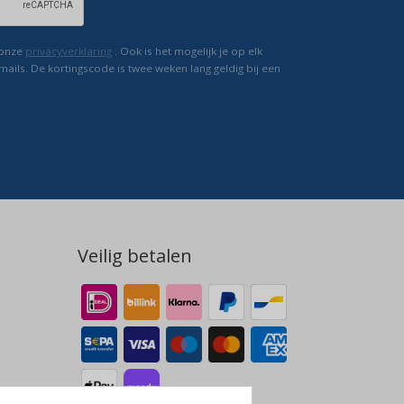
 onze
privacyverklaring
. Ook is het mogelijk je op elk
mails. De kortingscode is twee weken lang geldig bij een
Veilig betalen