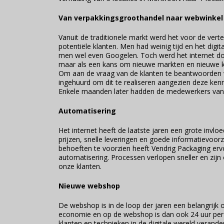
Van verpakkingsgroothandel naar webwinkel
Vanuit de traditionele markt werd het voor de ver
potentiële klanten. Men had weinig tijd en het digit
men wel even Googelen. Toch werd het internet do
maar als een kans om nieuwe markten en nieuwe k
Om aan de vraag van de klanten te beantwoorden w
ingehuurd om dit te realiseren aangezien deze ken
Enkele maanden later hadden de medewerkers van Ve
Automatisering
Het internet heeft de laatste jaren een grote invl
prijzen, snelle leveringen en goede informatievoor
behoeften te voorzien heeft Vendrig Packaging ervo
automatisering. Processen verlopen sneller en zijn
onze klanten.
Nieuwe webshop
De webshop is in de loop der jaren een belangrijk
economie en op de webshop is dan ook 24 uur per 
klanten en technieken in de digitale wereld veran