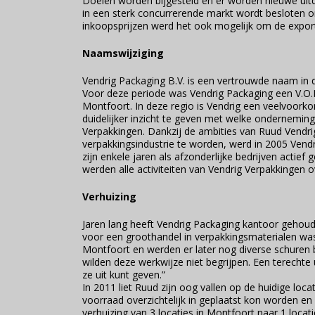
Doelen worden bijgesteld en er worden nieuwe uitd
in een sterk concurrerende markt wordt besloten o
inkoopsprijzen werd het ook mogelijk om de export
Naamswijziging
Vendrig Packaging B.V. is een vertrouwde naam in
Voor deze periode was Vendrig Packaging een V.O.F.
Montfoort. In deze regio is Vendrig een veelvoor
duidelijker inzicht te geven met welke ondernemi
Verpakkingen. Dankzij de ambities van Ruud Vendr
verpakkingsindustrie te worden, werd in 2005 Vendr
zijn enkele jaren als afzonderlijke bedrijven acti
werden alle activiteiten van Vendrig Verpakkingen
Verhuizing
Jaren lang heeft Vendrig Packaging kantoor gehou
voor een groothandel in verpakkingsmaterialen was 
Montfoort en werden er later nog diverse schuren bi
wilden deze werkwijze niet begrijpen. Een terechte 
ze uit kunt geven.”
In 2011 liet Ruud zijn oog vallen op de huidige lo
voorraad overzichtelijk in geplaatst kon worden e
verhuizing van 3 locaties in Montfoort naar 1 locati