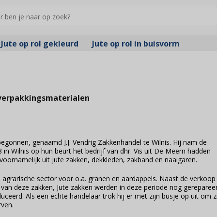
Jute op rol gekleurd
Jute op rol in buisvorm
g
verpakkingsmaterialen
begonnen, genaamd J.J. Vendrig Zakkenhandel te Wilnis. Hij nam de
8 in Wilnis op hun beurt het bedrijf van dhr. Vis uit De Meern hadden
oornamelijk uit jute zakken, dekkleden, zakband en naaigaren.
 agrarische sector voor o.a. granen en aardappels. Naast de verkoop
e van deze zakken, Jute zakken werden in deze periode nog gereparee
erd. Als een echte handelaar trok hij er met zijn busje op uit om z
rven.