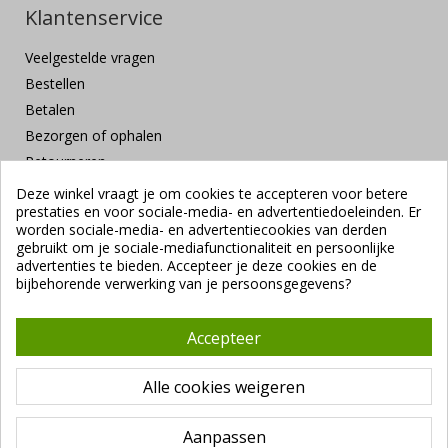
Klantenservice
Veelgestelde vragen
Bestellen
Betalen
Bezorgen of ophalen
Retourneren
Klachten en suggesties
Deze winkel vraagt je om cookies te accepteren voor betere
prestaties en voor sociale-media- en advertentiedoeleinden. Er
Contact
worden sociale-media- en advertentiecookies van derden
Veilig betalen
gebruikt om je sociale-mediafunctionaliteit en persoonlijke
advertenties te bieden. Accepteer je deze cookies en de
bijbehorende verwerking van je persoonsgegevens?
Accepteer
Alle cookies weigeren
Copyright ©
Vendrig Packaging B.V.
1941 - 2026 |
Algemene
voorwaarden
|
VUNL branchevoorwaarden
|
Privacybeleid
Aanpassen