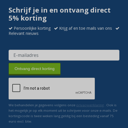
Schrijf je in en ontvang direct
5% korting
Persoonlijke korting
Krijg af en toe mails van ons
Relevant nieuws
Ontvang direct korting
We behandelen je gegevens volgens onze
privacyverklaring
. Ook is
het mogelijk je op elk moment uit te schrijven voor onze e-mails. De
kortingscode is twee weken lang geldig bij een besteding vanaf 75
euro excl. btw.