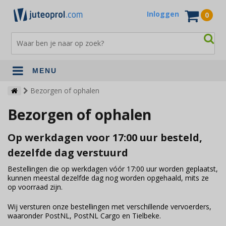
Inloggen
0
MENU
Bekijk al het jute op rol
Bezorgen of ophalen
Bezorgen of ophalen
Jute op rol standaard
Jute op rol gekleurd
Op werkdagen voor 17:00 uur besteld,
Jute op rol in buisvorm
dezelfde dag verstuurd
Bestellingen die op werkdagen vóór 17:00 uur worden geplaatst,
kunnen meestal dezelfde dag nog worden opgehaald, mits ze
op voorraad zijn.
Wij versturen onze bestellingen met verschillende vervoerders,
waaronder PostNL, PostNL Cargo en Tielbeke.