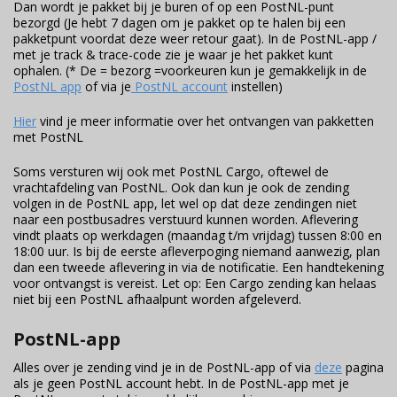
Dan wordt je pakket bij je buren of op een PostNL-punt
bezorgd (Je hebt 7 dagen om je pakket op te halen bij een
pakketpunt voordat deze weer retour gaat). In de PostNL-app /
met je track & trace-code zie je waar je het pakket kunt
ophalen. (* De = bezorg =voorkeuren kun je gemakkelijk in de
PostNL app
of via je
PostNL account
instellen)
Hier
vind je meer informatie over het ontvangen van pakketten
met PostNL
Soms versturen wij ook met PostNL Cargo, oftewel de
vrachtafdeling van PostNL. Ook dan kun je ook de zending
volgen in de PostNL app, let wel op dat deze zendingen niet
naar een postbusadres verstuurd kunnen worden. Aflevering
vindt plaats op werkdagen (maandag t/m vrijdag) tussen 8:00 en
18:00 uur. Is bij de eerste afleverpoging niemand aanwezig, plan
dan een tweede aflevering in via de notificatie. Een handtekening
voor ontvangst is vereist. Let op: Een Cargo zending kan helaas
niet bij een PostNL afhaalpunt worden afgeleverd.
PostNL-app
Alles over je zending vind je in de PostNL-app of via
deze
pagina
als je geen PostNL account hebt. In de PostNL-app met je